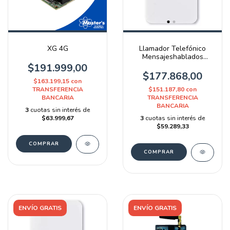
XG 4G
Llamador Telefónico
Mensajeshablados
Alarma X-28 2026-mpxh
$191.999,00
$177.868,00
$163.199,15
con
TRANSFERENCIA
$151.187,80
con
BANCARIA
TRANSFERENCIA
BANCARIA
3
cuotas sin interés de
$63.999,67
3
cuotas sin interés de
$59.289,33
ENVÍO GRATIS
ENVÍO GRATIS