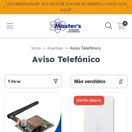
"¿SOS INSTALADOR? 🔧💡 SOLICITÁ TU LISTA DE GREMIO 👉 HACÉ CLICK
AQUÍ"
0
Inicio
>
Alarmas
>
Aviso Telefónico
Aviso Telefónico
Filtrar
ENVÍO GRATIS