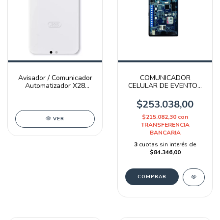
Avisador / Comunicador
COMUNICADOR
Automatizador X28
CELULAR DE EVENTOS
Com30 Red 2g - 4g
GP-200 4G
$253.038,00
$215.082,30
con
VER
TRANSFERENCIA
BANCARIA
3
cuotas sin interés de
$84.346,00