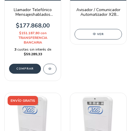
Llamador Telefónico
Avisador / Comunicador
Mensajeshablados
Automatizador X28
Alarma X-28 2026-mpxh
Com30 Red 2g - 4g
$177.868,00
$151.187,80
con
VER
TRANSFERENCIA
BANCARIA
3
cuotas sin interés de
$59.289,33
ENVÍO GRATIS