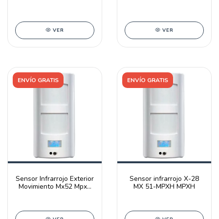
Mx 52w Apto Mascotas
Alarmas Mx 51w
VER
VER
ENVÍO GRATIS
ENVÍO GRATIS
Sensor Infrarrojo Exterior
Sensor infrarrojo X-28
Movimiento Mx52 Mpxh
MX 51-MPXH MPXH
X28 Alarma