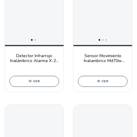
Detector Infrarrojo
Sensor Movimiento
Inalámbrico Alarma X-28
Inalambrico Md70w
Md 70wpr Mascota
Alarmas X28
VER
VER