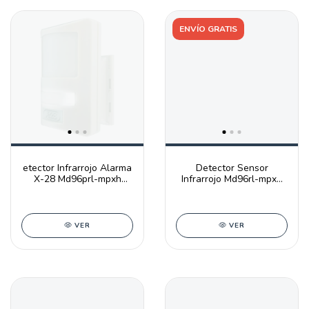
ENVÍO GRATIS
etector Infrarrojo Alarma
Detector Sensor
X-28 Md96prl-mpxh
Infrarrojo Md96rl-mpxh
Mascota Luz Eme
Luz Emerg. X-28
VER
VER