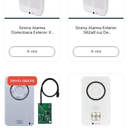
Sirena Alarma
Sirena Alarma Exterior
Domiciliaria Exterior X-
S62alf-luz De
28 S65alf-mpxh Flash
Emergencia Y Flash X-28
VER
VER
ENVÍO GRATIS