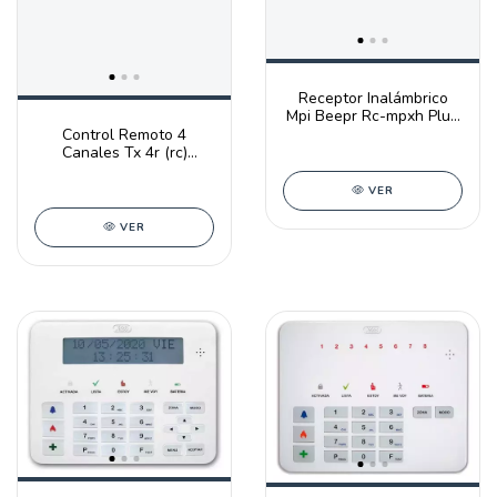
Receptor Inalámbrico
Mpi Beepr Rc-mpxh Plug
In X-28
Control Remoto 4
Canales Tx 4r (rc)
Alarmas X28 Roling
Code
VER
VER