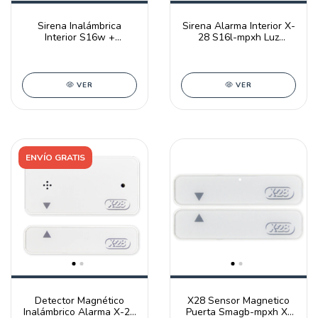
Sirena Inalámbrica
Sirena Alarma Interior X-
Interior S16w +
28 S16l-mpxh Luz
Transmisor Tx Cen X-28
Emergencia
VER
VER
ENVÍO GRATIS
Detector Magnético
X28 Sensor Magnetico
Inalámbrico Alarma X-28
Puerta Smagb-mpxh X-