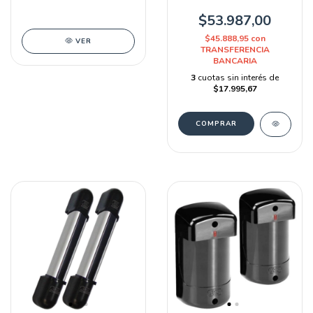
SMAGM/B W
28 Smagb-mpxh
$53.987,00
$45.888,95
con
VER
TRANSFERENCIA
BANCARIA
3
cuotas sin interés de
$17.995,67