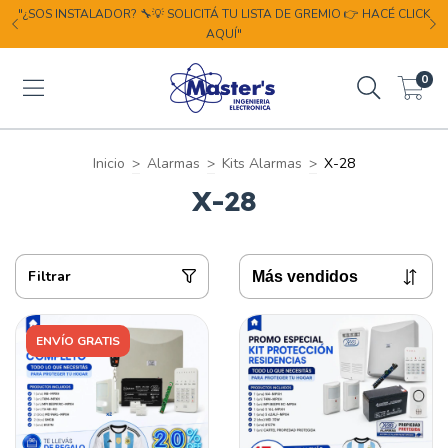
"¿SOS INSTALADOR? 🔧💡 SOLICITÁ TU LISTA DE GREMIO 👉 HACÉ CLICK
AQUÍ"
0
Inicio
>
Alarmas
>
Kits Alarmas
>
X-28
X-28
Filtrar
ENVÍO GRATIS