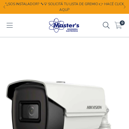
"¿SOS INSTALADOR? 🔧💡 SOLICITÁ TU LISTA DE GREMIO 👉 HACÉ CLICK
AQUÍ"
0