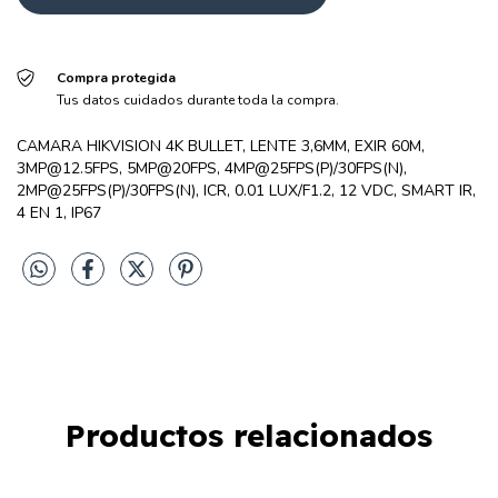
Compra protegida
Tus datos cuidados durante toda la compra.
CAMARA HIKVISION 4K BULLET, LENTE 3,6MM, EXIR 60M,
3MP@12.5FPS
, 5MP@20FPS, 4MP@25FPS(P)/30FPS(N),
2MP@25FPS(P)/30FPS(N), ICR, 0.01 LUX/F1.2, 12 VDC, SMART IR,
4 EN 1, IP67
Productos relacionados