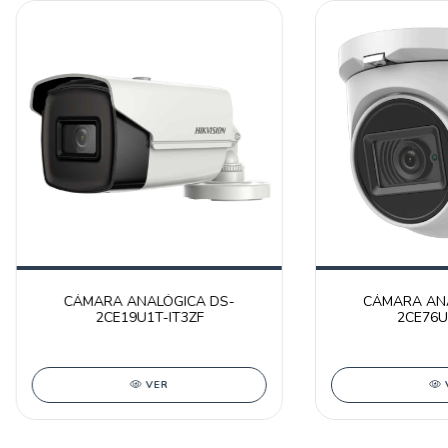
CÁMARA ANALÓGICA DS-
CÁMARA ANA
2CE19U1T-IT3ZF
2CE76U
VER