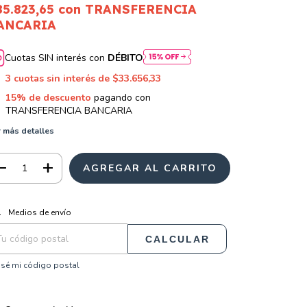
85.823,65
con
TRANSFERENCIA
ANCARIA
Cuotas SIN interés con
DÉBITO
3
cuotas sin interés de
$33.656,33
15% de descuento
pagando con
TRANSFERENCIA BANCARIA
 más detalles
CAMBIAR CP
regas para el CP:
Medios de envío
CALCULAR
sé mi código postal