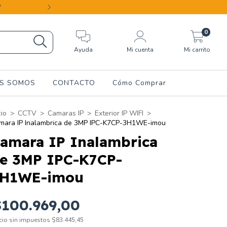
"
43 AÑOS DE TRAY
0
Ayuda
Mi cuenta
Mi carrito
ES SOMOS
CONTACTO
Cómo Comprar
cio
>
CCTV
>
Camaras IP
>
Exterior IP WIFI
>
mara IP Inalambrica de 3MP IPC-K7CP-3H1WE-imou
amara IP Inalambrica
e 3MP IPC-K7CP-
H1WE-imou
$100.969,00
cio sin impuestos
$83.445,45