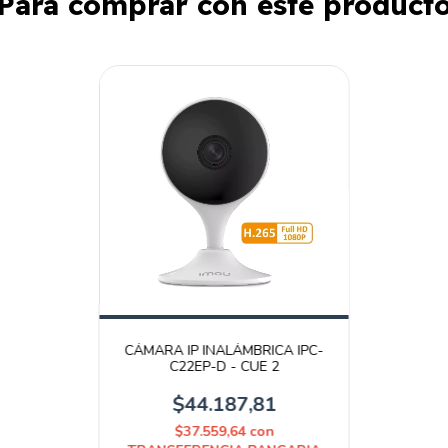
Para comprar con este product
CÁMARA IP INALÁMBRICA IPC-
C22EP-D - CUE 2
$44.187,81
$37.559,64
con