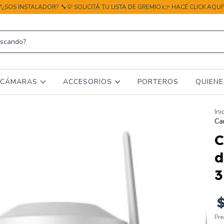
"¿SOS INSTALADOR? 🔧💡 SOLICITÁ TU LISTA DE GREMIO 👉 HACÉ CLICK AQUÍ
CÁMARAS
ACCESORIOS
PORTEROS
QUIEN
Ini
Ca
C
d
3
Pre