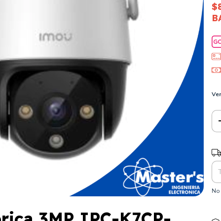
$
B
Ver
Ent
No 
rica 3MP IPC-K7CP-