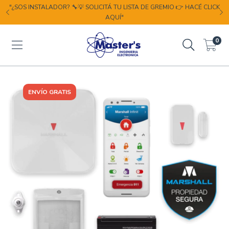
"¿SOS INSTALADOR? 🔧💡 SOLICITÁ TU LISTA DE GREMIO 👉 HACÉ CLICK
AQUÍ"
0
ENVÍO GRATIS