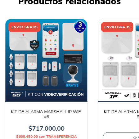
Productos relacionados
ENVÍO GRATIS
ENVÍO GRATIS
KIT DE ALARMA MARSHALL IP WIFI
KIT DE ALARMA M
#6
#
$717.000,00
$609.450,00
con
TRANSFERENCIA