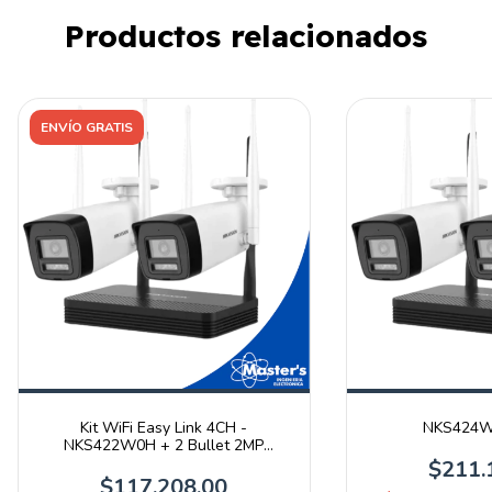
Productos relacionados
ENVÍO GRATIS
Kit WiFi Easy Link 4CH -
NKS424W0
NKS422W0H + 2 Bullet 2MP
Exterior - Easy Link
$211.
$117.208,00