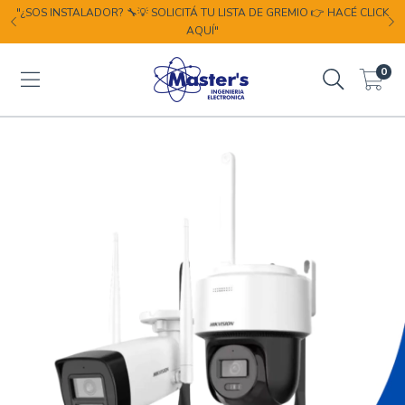
"¿SOS INSTALADOR? 🔧💡 SOLICITÁ TU LISTA DE GREMIO 👉 HACÉ CLICK
AQUÍ"
0