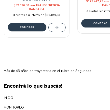
$179.447,75
con
$99.626,80
con
TRANSFERENCIA
BANC
BANCARIA
3
cuotas sin inte
3
cuotas sin interés de
$39.069,33
Más de 43 años de trayectoria en el rubro de Seguridad
Encontrá lo que buscás!
INICIO
MONITOREO