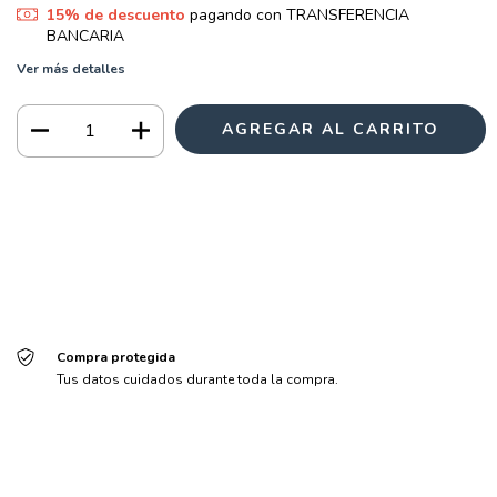
15% de descuento
pagando con TRANSFERENCIA
BANCARIA
Ver más detalles
Medios de envío
CAMBIAR CP
Entregas para el CP:
CALCULAR
Iniciá sesión
y usá tus datos de entrega
No sé mi código postal
Compra protegida
Tus datos cuidados durante toda la compra.