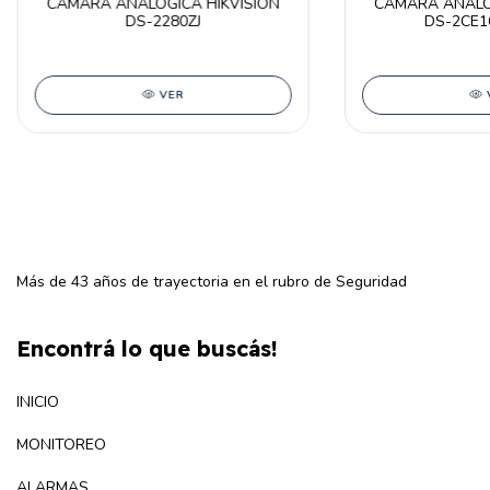
CÁMARA ANALÓGICA HIKVISION
CÁMARA ANALÓG
DS-2280ZJ
DS-2CE1
VER
Más de 43 años de trayectoria en el rubro de Seguridad
Encontrá lo que buscás!
INICIO
MONITOREO
ALARMAS