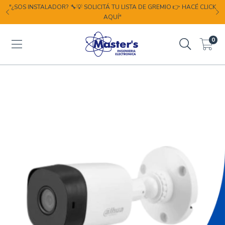
"¿SOS INSTALADOR? 🔧💡 SOLICITÁ TU LISTA DE GREMIO 👉 HACÉ CLICK
AQUÍ"
0