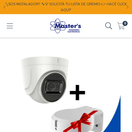
"¿SOS INSTALADOR? 🔧💡 SOLICITÁ TU LISTA DE GREMIO 👉 HACÉ CLICK
AQUÍ"
0