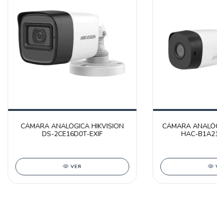
CÁMARA ANALÓGICA HIKVISION
CÁMARA ANALÓG
DS-2CE16D0T-EXIF
HAC-B1A21
VER